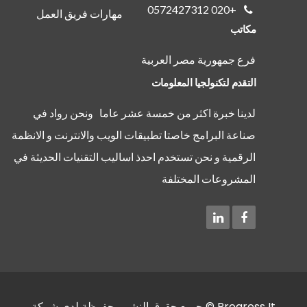
+020 0572427312
مهارات فريق العمل
مكاتب
فرع جمهورية مصر العربية
التقدم لتكنولجيا المعلومات
لدينا خبرة اكثر من خمسة عشر عاما ونحن رواد في
صناعة البرامج خاصتا تطبيقات الويب والانترنت و الانظمة
الرقمية و نحن تستخدم احدذ اساليب التقنيات الحديثة في
المشروعات المختلفة
Progress It © جميع حقوق النشر محفوظة لدي شركة